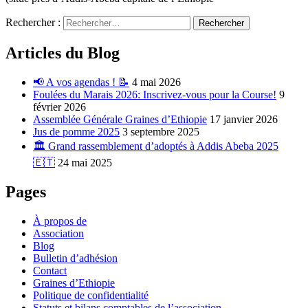
Rechercher :
Articles du Blog
📢 A vos agendas ! 📝
4 mai 2026
Foulées du Marais 2026: Inscrivez-vous pour la Course!
9
février 2026
Assemblée Générale Graines d’Ethiopie
17 janvier 2026
Jus de pomme 2025
3 septembre 2025
🏛️ Grand rassemblement d’adoptés à Addis Abeba 2025
🇪🇹
24 mai 2025
Pages
À propos de
Association
Blog
Bulletin d’adhésion
Contact
Graines d’Ethiopie
Politique de confidentialité
Statuts et bilans comptables de l’association