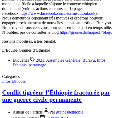
mondiale difficile à laquelle s’ajoute le contexte éthiopien
dramatique (voir les actions en cours sur la page
Facebook
https://www.facebook.com/lesamisdutoukouk
).
Nous demeurons cependant très motivés et espérons pouvoir
engager prochainement de nouvelles actions au profit de Burayou…
Nous reviendrons vers vous pour vous en faire part en temps utile.
N’oubliez pas de consulter le blog
https://grainesdethiopie.fr/blog/
.
Restons mobilisés, à très bientôt,
L’Équipe Graines d’Éthiopie
Étiquettes
2021
,
Assemblée Générale
,
Burayu
,
Infos
Ethiopie
,
parrainage
Catégories
Infos Ethiopie
Conflit tigréen: l’Éthiopie fracturée par
une guerre civile permanente
Auteur de l’article
Par
grainesdethiopie