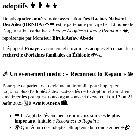
adoptifs 👨‍👩‍👧‍👦
Depuis
quatre années
, notre association
Des Racines Naissent
Des Ailes (DRNDA)
🌱🪽 est le partenaire principal en Éthiopie de
l’organisation caritative
« Emayé Adoptee’s Family Reunion »
❤️,
représentée par Monsieur
Biruk Asfaw Abode
.
L’équipe d’
Emayé
🤝 soutient et encadre les adoptés effectuant leur
recherche d’origines familiales en Éthiopie
🌍🔍.
🎉 Un événement inédit : « Reconnect to Regain » 💫
Pour que ce partenariat devienne un tremplin pour impliquer
toujours plus d’adoptés à des postes clés de l’adoption et afin d’en
améliorer les pratiques, nous organisons cet événement du
17 au 22
août 2025 🗓️
à
Addis-Abeba 🏙️
.
🌟 Il s’agit de l’événement
retour aux sources le plus
important
, intitulé
« Reconnect to Regain »
🌍 Qui réunira des adoptés éthiopiens du monde entier ✈️🤗