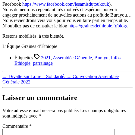
Facebook
https://www.facebook.com/lesamisdutoukouk
).
Nous demeurons cependant très motivés et espérons pouvoir
engager prochainement de nouvelles actions au profit de Burayou…
Nous reviendrons vers vous pour vous en faire part en temps utile.
N’oubliez pas de consulter le blog
https://grainesdethiopie.fr/blog/
.
Restons mobilisés, à très bientôt,
L’Équipe Graines d’Éthiopie
Étiquettes
2021
,
Assemblée Générale
,
Burayu
,
Infos
Ethiopie
,
parrainage
←
Divatte-sur-Loire – Solidarité.
→
Convocation Assemblée
Générale 2022
Laisser un commentaire
Votre adresse e-mail ne sera pas publiée.
Les champs obligatoires
sont indiqués avec
*
Commentaire
*