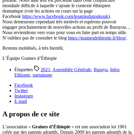
pomme. Notre aide leur est précieuse dans cette conjoncture
mondiale difficile à laquelle s’ajoute le contexte éthiopien
dramatique (voir les actions en cours sur la page
Facebook
https://www.facebook.com/lesamisdutoukouk
).
Nous demeurons cependant très motivés et espérons pouvoir
engager prochainement de nouvelles actions au profit de Burayou…
Nous reviendrons vers vous pour vous en faire part en temps utile.
N’oubliez pas de consulter le blog
https://grainesdethiopie.fr/blog/
.
Restons mobilisés, à très bientôt,
L’Équipe Graines d’Éthiopie
Étiquettes
2021
,
Assemblée Générale
,
Burayu
,
Infos
Ethiopie
,
parrainage
Facebook
Twitter
Instagram
E-mail
A propos de ce site
L’association «
Graines d’Éthiopie
» est une association loi 1901
créée par des parents adoptifs. Depuis 2009 les parents adoptifs de la