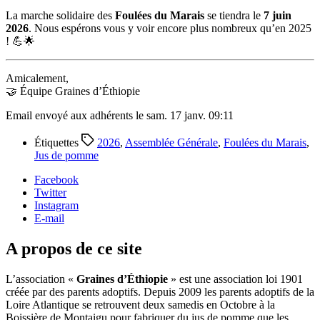
La marche solidaire des
Foulées du Marais
se tiendra le
7 juin
2026
. Nous espérons vous y voir encore plus nombreux qu’en 2025
! 💪🌟
Amicalement,
🤝 Équipe Graines d’Éthiopie
Email envoyé aux adhérents le sam. 17 janv. 09:11
Étiquettes
2026
,
Assemblée Générale
,
Foulées du Marais
,
Jus de pomme
Facebook
Twitter
Instagram
E-mail
A propos de ce site
L’association «
Graines d’Éthiopie
» est une association loi 1901
créée par des parents adoptifs. Depuis 2009 les parents adoptifs de la
Loire Atlantique se retrouvent deux samedis en Octobre à la
Boissière de Montaigu pour fabriquer du jus de pomme que les