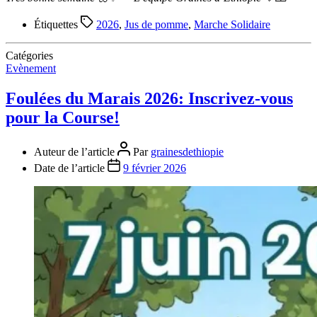
Étiquettes
2026
,
Jus de pomme
,
Marche Solidaire
Catégories
Evènement
Foulées du Marais 2026: Inscrivez-vous
pour la Course!
Auteur de l’article
Par
grainesdethiopie
Date de l’article
9 février 2026