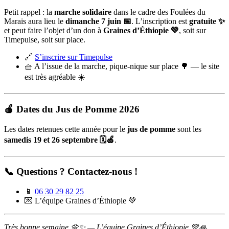
Petit rappel : la
marche solidaire
dans le cadre des Foulées du
Marais aura lieu le
dimanche 7 juin 📅
. L’inscription est
gratuite ✨
et peut faire l’objet d’un don à
Graines d’Éthiopie 💚
, soit sur
Timepulse, soit sur place.
🔗
S’inscrire sur Timepulse
🧺 A l’issue de la marche, pique-nique sur place 🌳 — le site
est très agréable ☀️
🍎 Dates du Jus de Pomme 2026
Les dates retenues cette année pour le
jus de pomme
sont les
samedis 19 et 26 septembre 🗓️🍏
.
📞 Questions ? Contactez-nous !
📱
06 30 29 82 25
💌 L’équipe Graines d’Éthiopie 💚
Très bonne semaine 🌼✨ — L’équipe Graines d’Éthiopie 💚🙏