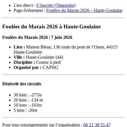
Lien direct :
S’inscrire (Timepulse)
Page événement :
Foulées du Marais 2026 – Haute-Goulaine
Foulées du Marais 2026 à Haute-Goulaine
Foulées du Marais 2026
|
7 juin 2026
Lieu :
Maison Bleue, 136 route du pont de l’Ouen, 44115
Haute-Goulaine
Ville :
Haute-Goulaine (44)
Discipline :
Course à pied
Organisé par :
CAPHG
Dénivelé des circuits
30 kms : -277m
20 kms : -134 m
10 kms : -103m
5 kms : -20m
Pour tous renseignements sur l’organisation :
06 21 38 55 47