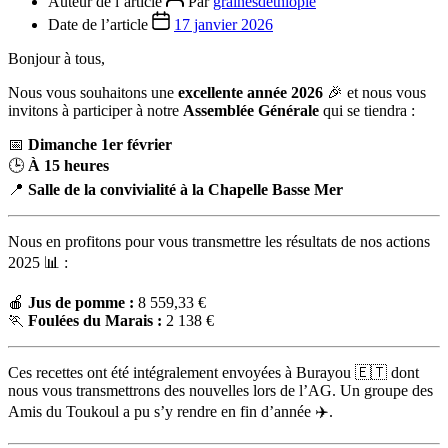
Auteur de l’article
Par
grainesdethiopie
Date de l’article
17 janvier 2026
Bonjour à tous,
Nous vous souhaitons une
excellente année 2026
🎉 et nous vous
invitons à participer à notre
Assemblée Générale
qui se tiendra :
📅
Dimanche 1er février
🕒
À 15 heures
📍
Salle de la convivialité à la Chapelle Basse Mer
Nous en profitons pour vous transmettre les résultats de nos actions
2025 📊 :
🍎
Jus de pomme :
8 559,33 €
🏃
Foulées du Marais :
2 138 €
Ces recettes ont été intégralement envoyées à Burayou 🇪🇹 dont
nous vous transmettrons des nouvelles lors de l’AG. Un groupe des
Amis du Toukoul a pu s’y rendre en fin d’année ✈️.