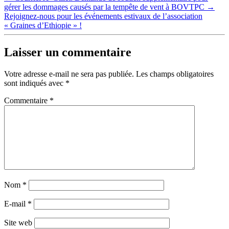
gérer les dommages causés par la tempête de vent à BOVTPC
→
Rejoignez-nous pour les événements estivaux de l’association
« Graines d’Ethiopie » !
Laisser un commentaire
Votre adresse e-mail ne sera pas publiée.
Les champs obligatoires
sont indiqués avec
*
Commentaire
*
Nom
*
E-mail
*
Site web